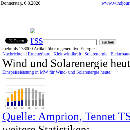
Donnerstag, 6.8.2026
www.windjourn
mehr als 138000 Artikel über regenerative Energie
Nachrichten
|
Erneuerbare
|
Kleinwindkraft
|
Solarenergie
|
Elektroaut
Wind und Solarenergie heu
Einspeiseleistung in MW für Wind- und Solarenergie heute:
…
…
0
08h
10h
12h
14h
16h
18h
Quelle: Amprion, Tennet T
weitere Statistiken: