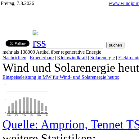
Freitag, 7.8.2026
www.windjourn
mehr als 138000 Artikel über regenerative Energie
Nachrichten
|
Erneuerbare
|
Kleinwindkraft
|
Solarenergie
|
Elektroaut
Wind und Solarenergie heu
Einspeiseleistung in MW für Wind- und Solarenergie heute:
…
…
0
08h
10h
12h
14h
16h
18h
Quelle: Amprion, Tennet T
weitere Statistiken: