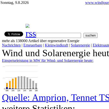
Sonntag, 9.8.2026
www.windjourn
mehr als 138000 Artikel über regenerative Energie
Nachrichten
|
Erneuerbare
|
Kleinwindkraft
|
Solarenergie
|
Elektroaut
Wind und Solarenergie heu
Einspeiseleistung in MW für Wind- und Solarenergie heute:
…
…
0
08h
10h
12h
14h
16h
18h
Quelle: Amprion, Tennet T
weitere Statistiken: