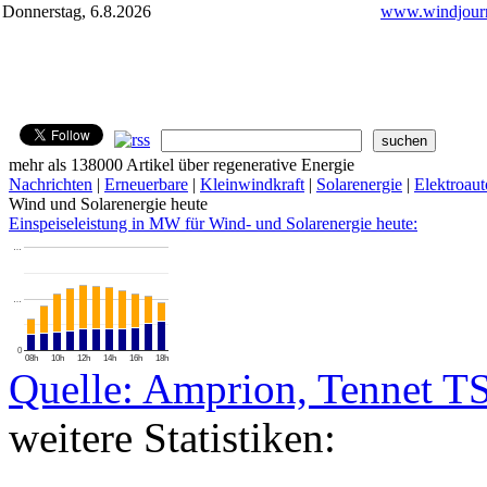
Donnerstag, 6.8.2026
www.windjourn
mehr als 138000 Artikel über regenerative Energie
Nachrichten
|
Erneuerbare
|
Kleinwindkraft
|
Solarenergie
|
Elektroaut
Wind und Solarenergie heute
Einspeiseleistung in MW für Wind- und Solarenergie heute:
…
…
0
08h
10h
12h
14h
16h
18h
Quelle: Amprion, Tennet T
weitere Statistiken: