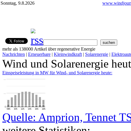
Sonntag, 9.8.2026
www.windjourn
mehr als 138000 Artikel über regenerative Energie
Nachrichten
|
Erneuerbare
|
Kleinwindkraft
|
Solarenergie
|
Elektroaut
Wind und Solarenergie heu
Einspeiseleistung in MW für Wind- und Solarenergie heute:
…
…
0
08h
10h
12h
14h
16h
18h
Quelle: Amprion, Tennet T
weitere Statistiken: