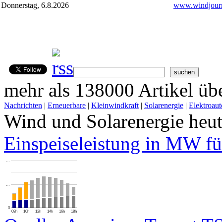
Donnerstag, 6.8.2026
www.windjourn
mehr als 138000 Artikel übe
Nachrichten
|
Erneuerbare
|
Kleinwindkraft
|
Solarenergie
|
Elektroaut
Wind und Solarenergie heu
Einspeiseleistung in MW fü
…
…
0
08h
10h
12h
14h
16h
18h