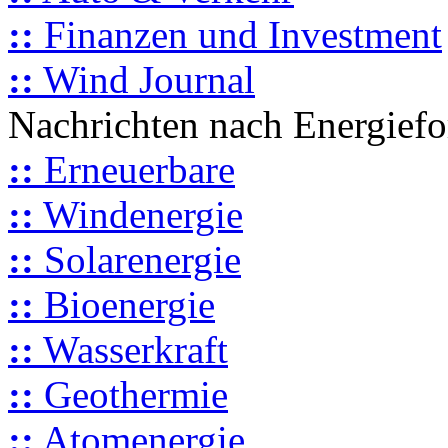
::
Finanzen und Investment
::
Wind Journal
Nachrichten nach Energief
::
Erneuerbare
::
Windenergie
::
Solarenergie
::
Bioenergie
::
Wasserkraft
::
Geothermie
::
Atomenergie