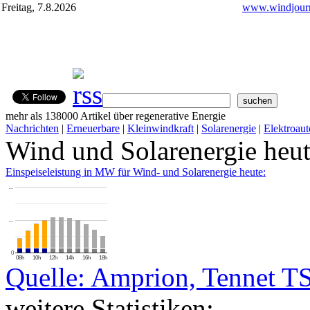
Freitag, 7.8.2026
www.windjourn
mehr als 138000 Artikel über regenerative Energie
Nachrichten
|
Erneuerbare
|
Kleinwindkraft
|
Solarenergie
|
Elektroaut
Wind und Solarenergie heu
Einspeiseleistung in MW für Wind- und Solarenergie heute:
…
…
0
08h
10h
12h
14h
16h
18h
Quelle: Amprion, Tennet T
weitere Statistiken: