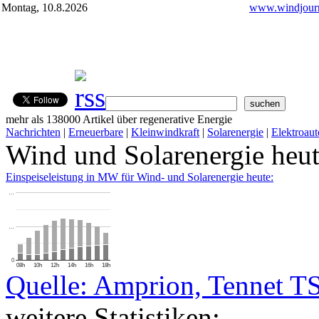
Montag, 10.8.2026
www.windjourn
mehr als 138000 Artikel über regenerative Energie
Nachrichten
|
Erneuerbare
|
Kleinwindkraft
|
Solarenergie
|
Elektroaut
Wind und Solarenergie heu
Einspeiseleistung in MW für Wind- und Solarenergie heute:
…
…
0
08h
10h
12h
14h
16h
18h
Quelle: Amprion, Tennet T
weitere Statistiken: