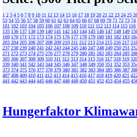
1
2
3
4
5
6
7
8
9
10
11
12
13
14
15
16
17
18
19
20
21
22
23
24
25
2
53
54
55
56
57
58
59
60
61
62
63
64
65
66
67
68
69
70
71
72
73
74
101
102
103
104
105
106
107
108
109
110
111
112
113
114
115
116
135
136
137
138
139
140
141
142
143
144
145
146
147
148
149
15
169
170
171
172
173
174
175
176
177
178
179
180
181
182
183
18
203
204
205
206
207
208
209
210
211
212
213
214
215
216
217
21
237
238
239
240
241
242
243
244
245
246
247
248
249
250
251
25
271
272
273
274
275
276
277
278
279
280
281
282
283
284
285
28
305
306
307
308
309
310
311
312
313
314
315
316
317
318
319
32
339
340
341
342
343
344
345
346
347
348
349
350
351
352
353
35
373
374
375
376
377
378
379
380
381
382
383
384
385
386
387
38
407
408
409
410
411
412
413
414
415
416
417
418
419
420
421
42
441
442
443
444
445
446
447
448
449
450
451
452
453
454
455
45
Hungerfaktor Klimawa