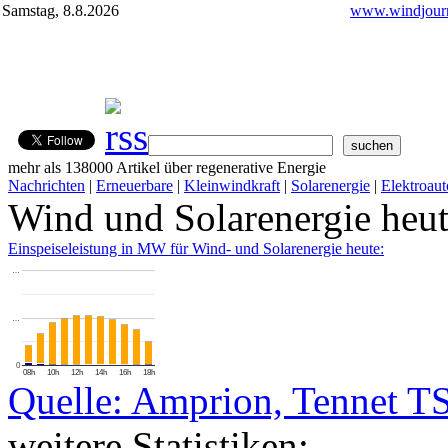
Samstag, 8.8.2026
www.windjourn
mehr als 138000 Artikel über regenerative Energie
Nachrichten
|
Erneuerbare
|
Kleinwindkraft
|
Solarenergie
|
Elektroaut
Wind und Solarenergie heu
Einspeiseleistung in MW für Wind- und Solarenergie heute:
…
…
0
08h
10h
12h
14h
16h
18h
Quelle: Amprion, Tennet T
weitere Statistiken: