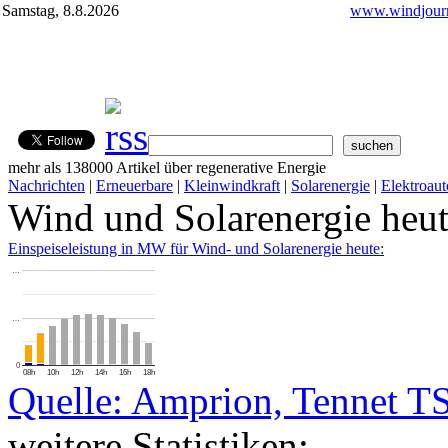
Samstag, 8.8.2026
www.windjourn
mehr als 138000 Artikel über regenerative Energie
Nachrichten
|
Erneuerbare
|
Kleinwindkraft
|
Solarenergie
|
Elektroaut
Wind und Solarenergie heu
Einspeiseleistung in MW für Wind- und Solarenergie heute:
…
…
0
08h
10h
12h
14h
16h
18h
Quelle: Amprion, Tennet T
weitere Statistiken: