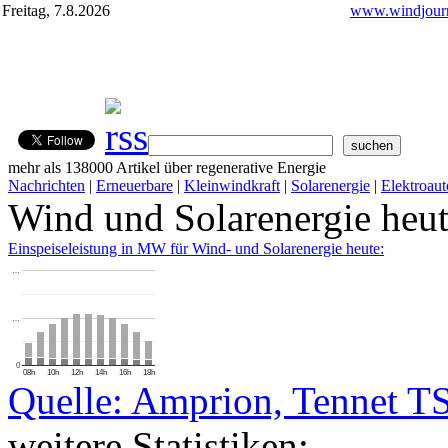
Freitag, 7.8.2026
www.windjourn
mehr als 138000 Artikel über regenerative Energie
Nachrichten
|
Erneuerbare
|
Kleinwindkraft
|
Solarenergie
|
Elektroaut
Wind und Solarenergie heu
Einspeiseleistung in MW für Wind- und Solarenergie heute:
…
…
0
08h
10h
12h
14h
16h
18h
Quelle: Amprion, Tennet T
weitere Statistiken: