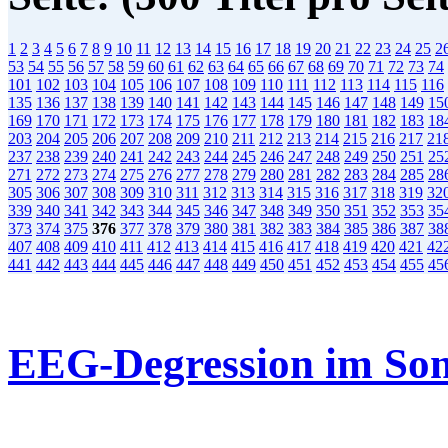
1
2
3
4
5
6
7
8
9
10
11
12
13
14
15
16
17
18
19
20
21
22
23
24
25
2
53
54
55
56
57
58
59
60
61
62
63
64
65
66
67
68
69
70
71
72
73
74
101
102
103
104
105
106
107
108
109
110
111
112
113
114
115
116
135
136
137
138
139
140
141
142
143
144
145
146
147
148
149
15
169
170
171
172
173
174
175
176
177
178
179
180
181
182
183
18
203
204
205
206
207
208
209
210
211
212
213
214
215
216
217
21
237
238
239
240
241
242
243
244
245
246
247
248
249
250
251
25
271
272
273
274
275
276
277
278
279
280
281
282
283
284
285
28
305
306
307
308
309
310
311
312
313
314
315
316
317
318
319
32
339
340
341
342
343
344
345
346
347
348
349
350
351
352
353
35
373
374
375
376
377
378
379
380
381
382
383
384
385
386
387
38
407
408
409
410
411
412
413
414
415
416
417
418
419
420
421
42
441
442
443
444
445
446
447
448
449
450
451
452
453
454
455
45
EEG-Degression im S