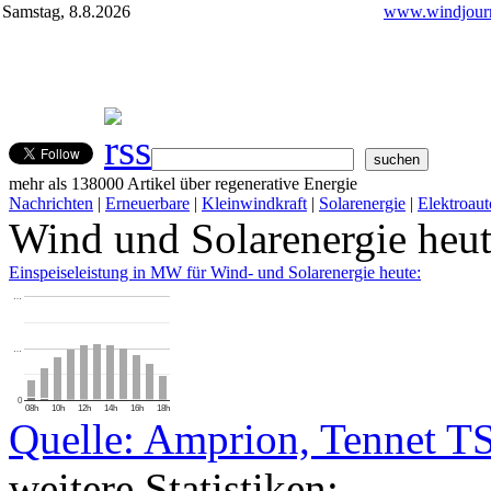
Samstag, 8.8.2026
www.windjourn
mehr als 138000 Artikel über regenerative Energie
Nachrichten
|
Erneuerbare
|
Kleinwindkraft
|
Solarenergie
|
Elektroaut
Wind und Solarenergie heu
Einspeiseleistung in MW für Wind- und Solarenergie heute:
…
…
0
08h
10h
12h
14h
16h
18h
Quelle: Amprion, Tennet T
weitere Statistiken: