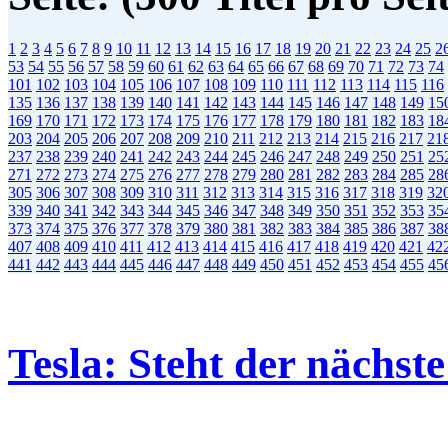
1
2
3
4
5
6
7
8
9
10
11
12
13
14
15
16
17
18
19
20
21
22
23
24
25
2
53
54
55
56
57
58
59
60
61
62
63
64
65
66
67
68
69
70
71
72
73
74
101
102
103
104
105
106
107
108
109
110
111
112
113
114
115
116
135
136
137
138
139
140
141
142
143
144
145
146
147
148
149
15
169
170
171
172
173
174
175
176
177
178
179
180
181
182
183
18
203
204
205
206
207
208
209
210
211
212
213
214
215
216
217
21
237
238
239
240
241
242
243
244
245
246
247
248
249
250
251
25
271
272
273
274
275
276
277
278
279
280
281
282
283
284
285
28
305
306
307
308
309
310
311
312
313
314
315
316
317
318
319
32
339
340
341
342
343
344
345
346
347
348
349
350
351
352
353
35
373
374
375
376
377
378
379
380
381
382
383
384
385
386
387
38
407
408
409
410
411
412
413
414
415
416
417
418
419
420
421
42
441
442
443
444
445
446
447
448
449
450
451
452
453
454
455
45
Tesla: Steht der nächst