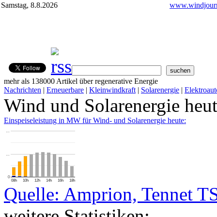
Samstag, 8.8.2026
www.windjourn
mehr als 138000 Artikel über regenerative Energie
Nachrichten
|
Erneuerbare
|
Kleinwindkraft
|
Solarenergie
|
Elektroaut
Wind und Solarenergie heu
Einspeiseleistung in MW für Wind- und Solarenergie heute:
…
…
0
08h
10h
12h
14h
16h
18h
Quelle: Amprion, Tennet T
weitere Statistiken: