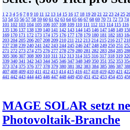
1
2
3
4
5
6
7
8
9
10
11
12
13
14
15
16
17
18
19
20
21
22
23
24
25
2
53
54
55
56
57
58
59
60
61
62
63
64
65
66
67
68
69
70
71
72
73
74
101
102
103
104
105
106
107
108
109
110
111
112
113
114
115
116
135
136
137
138
139
140
141
142
143
144
145
146
147
148
149
15
169
170
171
172
173
174
175
176
177
178
179
180
181
182
183
18
203
204
205
206
207
208
209
210
211
212
213
214
215
216
217
21
237
238
239
240
241
242
243
244
245
246
247
248
249
250
251
25
271
272
273
274
275
276
277
278
279
280
281
282
283
284
285
28
305
306
307
308
309
310
311
312
313
314
315
316
317
318
319
32
339
340
341
342
343
344
345
346
347
348
349
350
351
352
353
35
373
374
375
376
377
378
379
380
381
382
383
384
385
386
387
38
407
408
409
410
411
412
413
414
415
416
417
418
419
420
421
42
441
442
443
444
445
446
447
448
449
450
451
452
453
454
455
45
MAGE SOLAR setzt neu
Photovoltaik-Branche