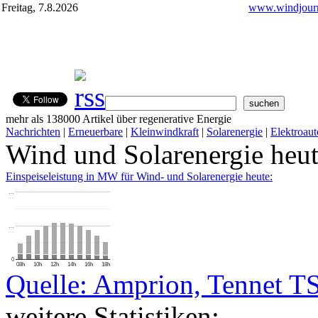
Freitag, 7.8.2026
www.windjourn
mehr als 138000 Artikel über regenerative Energie
Nachrichten
|
Erneuerbare
|
Kleinwindkraft
|
Solarenergie
|
Elektroaut
Wind und Solarenergie heu
Einspeiseleistung in MW für Wind- und Solarenergie heute:
…
…
0
08h
10h
12h
14h
16h
18h
Quelle: Amprion, Tennet T
weitere Statistiken: