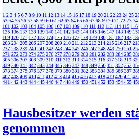
1
2
3
4
5
6
7
8
9
10
11
12
13
14
15
16
17
18
19
20
21
22
23
24
25
2
53
54
55
56
57
58
59
60
61
62
63
64
65
66
67
68
69
70
71
72
73
74
101
102
103
104
105
106
107
108
109
110
111
112
113
114
115
116
135
136
137
138
139
140
141
142
143
144
145
146
147
148
149
15
169
170
171
172
173
174
175
176
177
178
179
180
181
182
183
18
203
204
205
206
207
208
209
210
211
212
213
214
215
216
217
21
237
238
239
240
241
242
243
244
245
246
247
248
249
250
251
25
271
272
273
274
275
276
277
278
279
280
281
282
283
284
285
28
305
306
307
308
309
310
311
312
313
314
315
316
317
318
319
32
339
340
341
342
343
344
345
346
347
348
349
350
351
352
353
35
373
374
375
376
377
378
379
380
381
382
383
384
385
386
387
38
407
408
409
410
411
412
413
414
415
416
417
418
419
420
421
42
441
442
443
444
445
446
447
448
449
450
451
452
453
454
455
45
Hausbesitzer werden stä
genommen