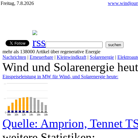
Freitag, 7.8.2026
www.windjourn
mehr als 138000 Artikel über regenerative Energie
Nachrichten
|
Erneuerbare
|
Kleinwindkraft
|
Solarenergie
|
Elektroaut
Wind und Solarenergie heu
Einspeiseleistung in MW für Wind- und Solarenergie heute:
…
…
0
08h
10h
12h
14h
16h
18h
Quelle: Amprion, Tennet T
weitere Statistiken: