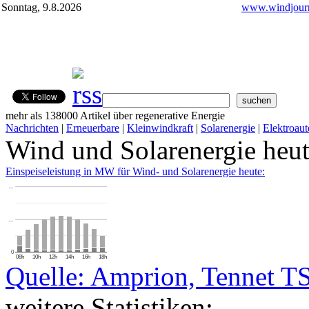
Sonntag, 9.8.2026
www.windjourn
mehr als 138000 Artikel über regenerative Energie
Nachrichten
|
Erneuerbare
|
Kleinwindkraft
|
Solarenergie
|
Elektroaut
Wind und Solarenergie heu
Einspeiseleistung in MW für Wind- und Solarenergie heute:
…
…
0
08h
10h
12h
14h
16h
18h
Quelle: Amprion, Tennet T
weitere Statistiken: