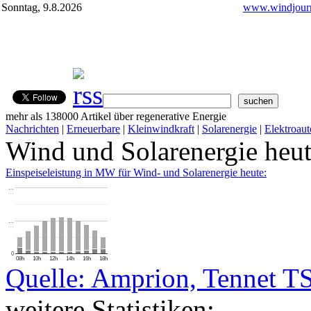
Sonntag, 9.8.2026
www.windjourn
mehr als 138000 Artikel über regenerative Energie
Nachrichten
|
Erneuerbare
|
Kleinwindkraft
|
Solarenergie
|
Elektroaut
Wind und Solarenergie heu
Einspeiseleistung in MW für Wind- und Solarenergie heute:
…
…
0
08h
10h
12h
14h
16h
18h
Quelle: Amprion, Tennet T
weitere Statistiken: