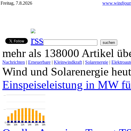
Freitag, 7.8.2026
www.windjourn
mehr als 138000 Artikel übe
Nachrichten
|
Erneuerbare
|
Kleinwindkraft
|
Solarenergie
|
Elektroaut
Wind und Solarenergie heu
Einspeiseleistung in MW fü
…
…
0
08h
10h
12h
14h
16h
18h