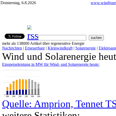
Donnerstag, 6.8.2026
www.windjourn
mehr als 138000 Artikel über regenerative Energie
Nachrichten
|
Erneuerbare
|
Kleinwindkraft
|
Solarenergie
|
Elektroaut
Wind und Solarenergie heu
Einspeiseleistung in MW für Wind- und Solarenergie heute:
…
…
0
08h
10h
12h
14h
16h
18h
Quelle: Amprion, Tennet T
weitere Statistiken: