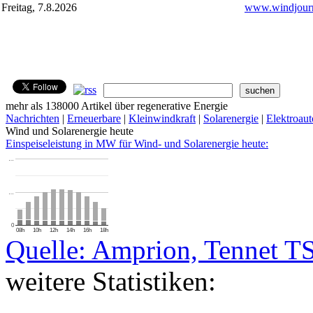
Freitag, 7.8.2026
www.windjourn
mehr als 138000 Artikel über regenerative Energie
Nachrichten
|
Erneuerbare
|
Kleinwindkraft
|
Solarenergie
|
Elektroaut
Wind und Solarenergie heute
Einspeiseleistung in MW für Wind- und Solarenergie heute:
…
…
0
08h
10h
12h
14h
16h
18h
Quelle: Amprion, Tennet T
weitere Statistiken: