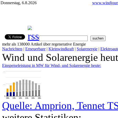
Donnerstag, 6.8.2026
www.windjourn
mehr als 138000 Artikel über regenerative Energie
Nachrichten
|
Erneuerbare
|
Kleinwindkraft
|
Solarenergie
|
Elektroaut
Wind und Solarenergie heu
Einspeiseleistung in MW für Wind- und Solarenergie heute:
…
…
0
08h
10h
12h
14h
16h
18h
Quelle: Amprion, Tennet T
weitere Statistiken: