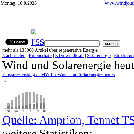
Montag, 10.8.2026
www.windjourn
mehr als 138000 Artikel über regenerative Energie
Nachrichten
|
Erneuerbare
|
Kleinwindkraft
|
Solarenergie
|
Elektroaut
Wind und Solarenergie heu
Einspeiseleistung in MW für Wind- und Solarenergie heute:
…
…
0
08h
10h
12h
14h
16h
18h
Quelle: Amprion, Tennet T
weitere Statistiken: