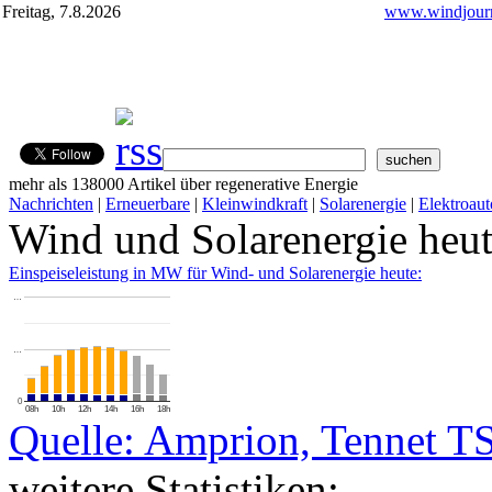
Freitag, 7.8.2026
www.windjourn
mehr als 138000 Artikel über regenerative Energie
Nachrichten
|
Erneuerbare
|
Kleinwindkraft
|
Solarenergie
|
Elektroaut
Wind und Solarenergie heu
Einspeiseleistung in MW für Wind- und Solarenergie heute:
…
…
0
08h
10h
12h
14h
16h
18h
Quelle: Amprion, Tennet T
weitere Statistiken: