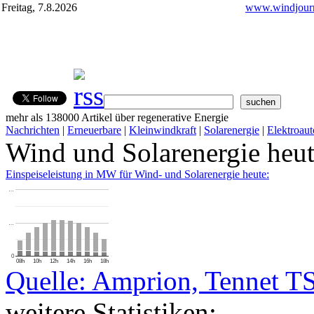
Freitag, 7.8.2026
www.windjourn
mehr als 138000 Artikel über regenerative Energie
Nachrichten
|
Erneuerbare
|
Kleinwindkraft
|
Solarenergie
|
Elektroaut
Wind und Solarenergie heu
Einspeiseleistung in MW für Wind- und Solarenergie heute:
…
…
0
08h
10h
12h
14h
16h
18h
Quelle: Amprion, Tennet T
weitere Statistiken: