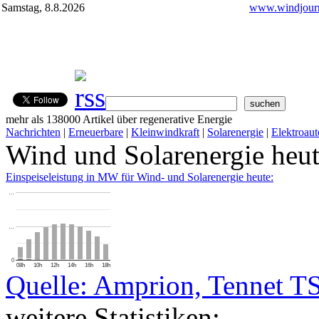
Samstag, 8.8.2026
www.windjourn
mehr als 138000 Artikel über regenerative Energie
Nachrichten
|
Erneuerbare
|
Kleinwindkraft
|
Solarenergie
|
Elektroaut
Wind und Solarenergie heu
Einspeiseleistung in MW für Wind- und Solarenergie heute:
…
…
0
08h
10h
12h
14h
16h
18h
Quelle: Amprion, Tennet T
weitere Statistiken: