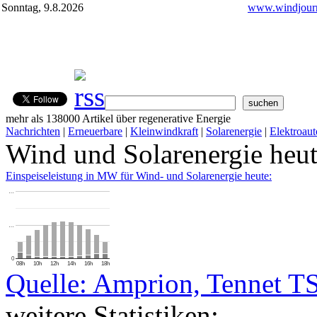
Sonntag, 9.8.2026
www.windjourn
mehr als 138000 Artikel über regenerative Energie
Nachrichten
|
Erneuerbare
|
Kleinwindkraft
|
Solarenergie
|
Elektroaut
Wind und Solarenergie heu
Einspeiseleistung in MW für Wind- und Solarenergie heute:
…
…
0
08h
10h
12h
14h
16h
18h
Quelle: Amprion, Tennet T
weitere Statistiken: