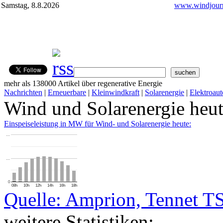
Samstag, 8.8.2026
www.windjourn
mehr als 138000 Artikel über regenerative Energie
Nachrichten
|
Erneuerbare
|
Kleinwindkraft
|
Solarenergie
|
Elektroaut
Wind und Solarenergie heu
Einspeiseleistung in MW für Wind- und Solarenergie heute:
…
…
0
08h
10h
12h
14h
16h
18h
Quelle: Amprion, Tennet T
weitere Statistiken: