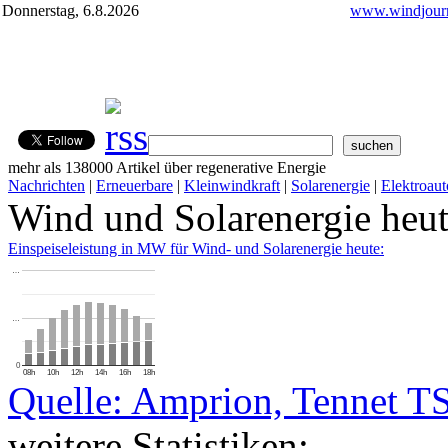
Donnerstag, 6.8.2026
www.windjourn
mehr als 138000 Artikel über regenerative Energie
Nachrichten
|
Erneuerbare
|
Kleinwindkraft
|
Solarenergie
|
Elektroaut
Wind und Solarenergie heu
Einspeiseleistung in MW für Wind- und Solarenergie heute:
…
…
0
08h
10h
12h
14h
16h
18h
Quelle: Amprion, Tennet T
weitere Statistiken: