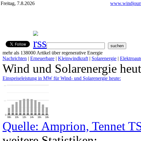
Freitag, 7.8.2026
www.windjourn
mehr als 138000 Artikel über regenerative Energie
Nachrichten
|
Erneuerbare
|
Kleinwindkraft
|
Solarenergie
|
Elektroaut
Wind und Solarenergie heu
Einspeiseleistung in MW für Wind- und Solarenergie heute:
…
…
0
08h
10h
12h
14h
16h
18h
Quelle: Amprion, Tennet T
weitere Statistiken: