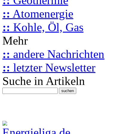
::
Geothermie
::
Atomenergie
::
Kohle, Öl, Gas
Mehr
::
andere Nachrichten
::
letzter Newsletter
Suche in Artikeln