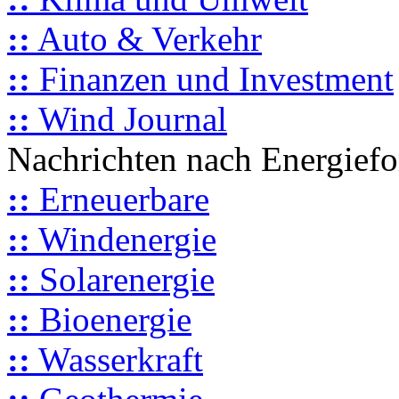
::
Auto & Verkehr
::
Finanzen und Investment
::
Wind Journal
Nachrichten nach Energief
::
Erneuerbare
::
Windenergie
::
Solarenergie
::
Bioenergie
::
Wasserkraft