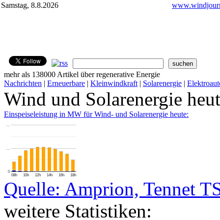
Samstag, 8.8.2026
www.windjourn
mehr als 138000 Artikel über regenerative Energie
Nachrichten
|
Erneuerbare
|
Kleinwindkraft
|
Solarenergie
|
Elektroaut
Wind und Solarenergie heu
Einspeiseleistung in MW für Wind- und Solarenergie heute:
…
…
0
08h
10h
12h
14h
16h
18h
Quelle: Amprion, Tennet T
weitere Statistiken: