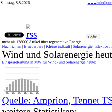
Samstag, 8.8.2026
www.windjourn
mehr als 138000 Artikel über regenerative Energie
Nachrichten
|
Erneuerbare
|
Kleinwindkraft
|
Solarenergie
|
Elektroaut
Wind und Solarenergie heu
Einspeiseleistung in MW für Wind- und Solarenergie heute:
…
…
0
08h
10h
12h
14h
16h
18h
Quelle: Amprion, Tennet T
weitere Statistiken: