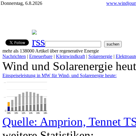
Donnerstag, 6.8.2026
www.windjourn
mehr als 138000 Artikel über regenerative Energie
Nachrichten
|
Erneuerbare
|
Kleinwindkraft
|
Solarenergie
|
Elektroaut
Wind und Solarenergie heu
Einspeiseleistung in MW für Wind- und Solarenergie heute:
…
…
0
08h
10h
12h
14h
16h
18h
Quelle: Amprion, Tennet T
weitere Statistiken: