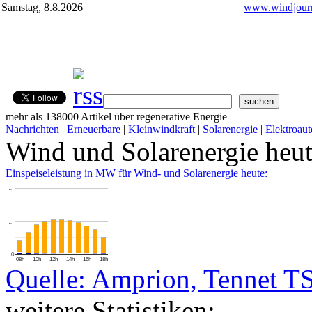
Samstag, 8.8.2026
www.windjourn
mehr als 138000 Artikel über regenerative Energie
Nachrichten
|
Erneuerbare
|
Kleinwindkraft
|
Solarenergie
|
Elektroaut
Wind und Solarenergie heu
Einspeiseleistung in MW für Wind- und Solarenergie heute:
…
…
0
08h
10h
12h
14h
16h
18h
Quelle: Amprion, Tennet T
weitere Statistiken: