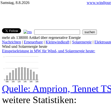
Samstag, 8.8.2026
www.windjourn
mehr als 138000 Artikel über regenerative Energie
Nachrichten
|
Erneuerbare
|
Kleinwindkraft
|
Solarenergie
|
Elektroaut
Wind und Solarenergie heute
Einspeiseleistung in MW für Wind- und Solarenergie heute:
…
…
0
08h
10h
12h
14h
16h
18h
Quelle: Amprion, Tennet T
weitere Statistiken: