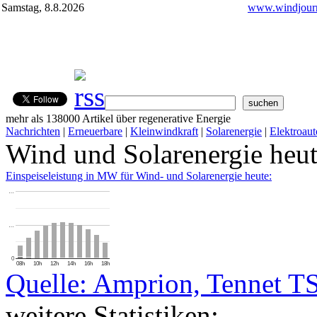
Samstag, 8.8.2026
www.windjourn
mehr als 138000 Artikel über regenerative Energie
Nachrichten
|
Erneuerbare
|
Kleinwindkraft
|
Solarenergie
|
Elektroaut
Wind und Solarenergie heu
Einspeiseleistung in MW für Wind- und Solarenergie heute:
…
…
0
08h
10h
12h
14h
16h
18h
Quelle: Amprion, Tennet T
weitere Statistiken: