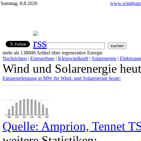
Samstag, 8.8.2026
www.windjourn
mehr als 138000 Artikel über regenerative Energie
Nachrichten
|
Erneuerbare
|
Kleinwindkraft
|
Solarenergie
|
Elektroaut
Wind und Solarenergie heu
Einspeiseleistung in MW für Wind- und Solarenergie heute:
…
…
0
08h
10h
12h
14h
16h
18h
Quelle: Amprion, Tennet T
weitere Statistiken: