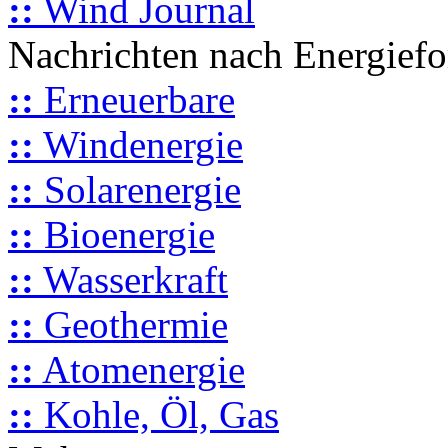
::
Wind Journal
Nachrichten nach Energief
::
Erneuerbare
::
Windenergie
::
Solarenergie
::
Bioenergie
::
Wasserkraft
::
Geothermie
::
Atomenergie
::
Kohle, Öl, Gas