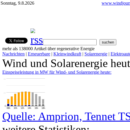
Sonntag, 9.8.2026
www.windjourn
mehr als 138000 Artikel über regenerative Energie
Nachrichten
|
Erneuerbare
|
Kleinwindkraft
|
Solarenergie
|
Elektroaut
Wind und Solarenergie heu
Einspeiseleistung in MW für Wind- und Solarenergie heute:
…
…
0
08h
10h
12h
14h
16h
18h
Quelle: Amprion, Tennet T
weitere Statistiken: