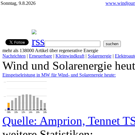
Sonntag, 9.8.2026
www.windjourn
mehr als 138000 Artikel über regenerative Energie
Nachrichten
|
Erneuerbare
|
Kleinwindkraft
|
Solarenergie
|
Elektroaut
Wind und Solarenergie heu
Einspeiseleistung in MW für Wind- und Solarenergie heute:
…
…
0
08h
10h
12h
14h
16h
18h
Quelle: Amprion, Tennet T
weitere Statistiken: