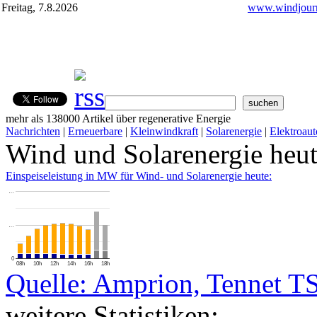
Freitag, 7.8.2026
www.windjourn
mehr als 138000 Artikel über regenerative Energie
Nachrichten
|
Erneuerbare
|
Kleinwindkraft
|
Solarenergie
|
Elektroaut
Wind und Solarenergie heu
Einspeiseleistung in MW für Wind- und Solarenergie heute:
…
…
0
08h
10h
12h
14h
16h
18h
Quelle: Amprion, Tennet T
weitere Statistiken: