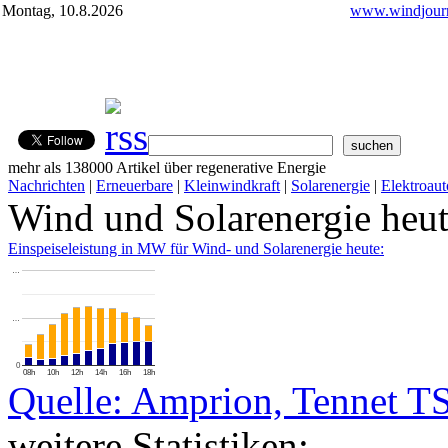
Montag, 10.8.2026
www.windjourn
mehr als 138000 Artikel über regenerative Energie
Nachrichten
|
Erneuerbare
|
Kleinwindkraft
|
Solarenergie
|
Elektroaut
Wind und Solarenergie heu
Einspeiseleistung in MW für Wind- und Solarenergie heute:
…
…
0
08h
10h
12h
14h
16h
18h
Quelle: Amprion, Tennet T
weitere Statistiken: