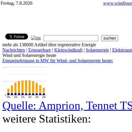
Freitag, 7.8.2026
www.windjourn
mehr als 138000 Artikel über regenerative Energie
Nachrichten
|
Erneuerbare
|
Kleinwindkraft
|
Solarenergie
|
Elektroaut
Wind und Solarenergie heute
Einspeiseleistung in MW für Wind- und Solarenergie heute:
…
…
0
08h
10h
12h
14h
16h
18h
Quelle: Amprion, Tennet T
weitere Statistiken: