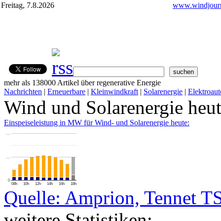
Freitag, 7.8.2026
www.windjourn
mehr als 138000 Artikel über regenerative Energie
Nachrichten
|
Erneuerbare
|
Kleinwindkraft
|
Solarenergie
|
Elektroaut
Wind und Solarenergie heu
Einspeiseleistung in MW für Wind- und Solarenergie heute:
…
…
0
08h
10h
12h
14h
16h
18h
Quelle: Amprion, Tennet T
weitere Statistiken: