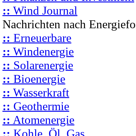
::
Wind Journal
Nachrichten nach Energief
::
Erneuerbare
::
Windenergie
::
Solarenergie
::
Bioenergie
::
Wasserkraft
::
Geothermie
::
Atomenergie
::
Kohle, Öl, Gas