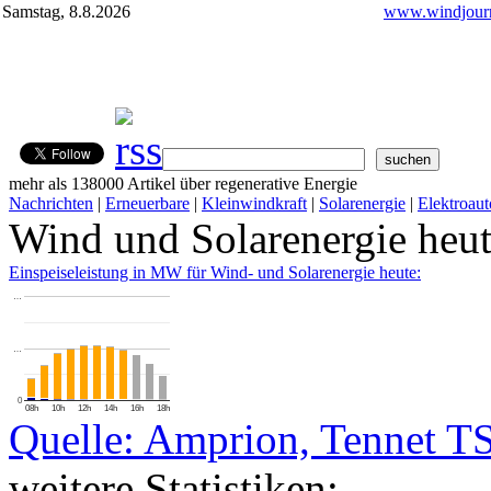
Samstag, 8.8.2026
www.windjourn
mehr als 138000 Artikel über regenerative Energie
Nachrichten
|
Erneuerbare
|
Kleinwindkraft
|
Solarenergie
|
Elektroaut
Wind und Solarenergie heu
Einspeiseleistung in MW für Wind- und Solarenergie heute:
…
…
0
08h
10h
12h
14h
16h
18h
Quelle: Amprion, Tennet T
weitere Statistiken: