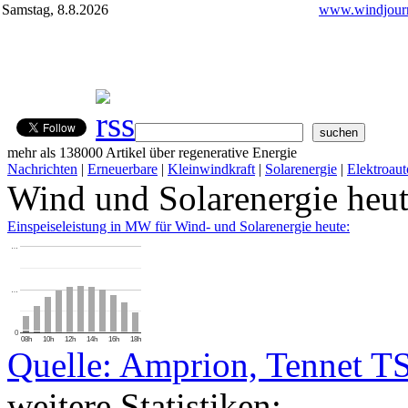
Samstag, 8.8.2026
www.windjourn
mehr als 138000 Artikel über regenerative Energie
Nachrichten
|
Erneuerbare
|
Kleinwindkraft
|
Solarenergie
|
Elektroaut
Wind und Solarenergie heu
Einspeiseleistung in MW für Wind- und Solarenergie heute:
…
…
0
08h
10h
12h
14h
16h
18h
Quelle: Amprion, Tennet T
weitere Statistiken: