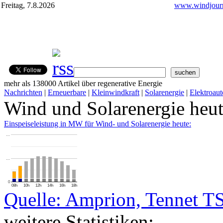
Freitag, 7.8.2026
www.windjourn
mehr als 138000 Artikel über regenerative Energie
Nachrichten
|
Erneuerbare
|
Kleinwindkraft
|
Solarenergie
|
Elektroaut
Wind und Solarenergie heu
Einspeiseleistung in MW für Wind- und Solarenergie heute:
…
…
0
08h
10h
12h
14h
16h
18h
Quelle: Amprion, Tennet T
weitere Statistiken: