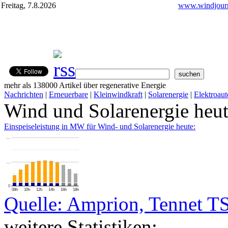
Freitag, 7.8.2026
www.windjourn
mehr als 138000 Artikel über regenerative Energie
Nachrichten
|
Erneuerbare
|
Kleinwindkraft
|
Solarenergie
|
Elektroaut
Wind und Solarenergie heu
Einspeiseleistung in MW für Wind- und Solarenergie heute:
…
…
0
08h
10h
12h
14h
16h
18h
Quelle: Amprion, Tennet T
weitere Statistiken: