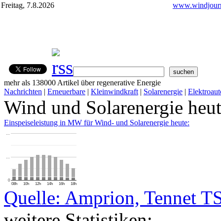
Freitag, 7.8.2026
www.windjourn
mehr als 138000 Artikel über regenerative Energie
Nachrichten
|
Erneuerbare
|
Kleinwindkraft
|
Solarenergie
|
Elektroaut
Wind und Solarenergie heu
Einspeiseleistung in MW für Wind- und Solarenergie heute:
…
…
0
08h
10h
12h
14h
16h
18h
Quelle: Amprion, Tennet T
weitere Statistiken: