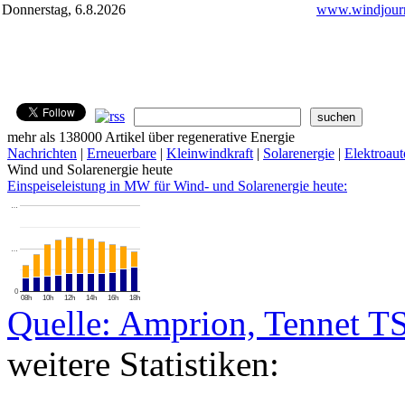
Donnerstag, 6.8.2026
www.windjourn
mehr als 138000 Artikel über regenerative Energie
Nachrichten
|
Erneuerbare
|
Kleinwindkraft
|
Solarenergie
|
Elektroaut
Wind und Solarenergie heute
Einspeiseleistung in MW für Wind- und Solarenergie heute:
…
…
0
08h
10h
12h
14h
16h
18h
Quelle: Amprion, Tennet T
weitere Statistiken: