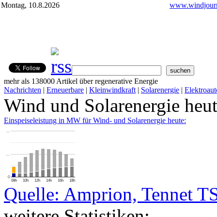
Montag, 10.8.2026
www.windjourn
mehr als 138000 Artikel über regenerative Energie
Nachrichten
|
Erneuerbare
|
Kleinwindkraft
|
Solarenergie
|
Elektroaut
Wind und Solarenergie heu
Einspeiseleistung in MW für Wind- und Solarenergie heute:
…
…
0
08h
10h
12h
14h
16h
18h
Quelle: Amprion, Tennet T
weitere Statistiken: