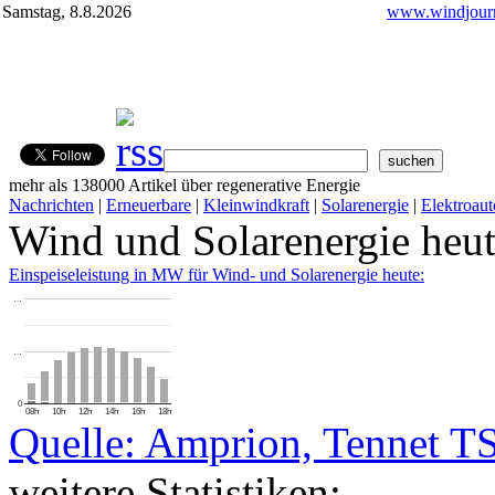
Samstag, 8.8.2026
www.windjourn
mehr als 138000 Artikel über regenerative Energie
Nachrichten
|
Erneuerbare
|
Kleinwindkraft
|
Solarenergie
|
Elektroaut
Wind und Solarenergie heu
Einspeiseleistung in MW für Wind- und Solarenergie heute:
…
…
0
08h
10h
12h
14h
16h
18h
Quelle: Amprion, Tennet T
weitere Statistiken: